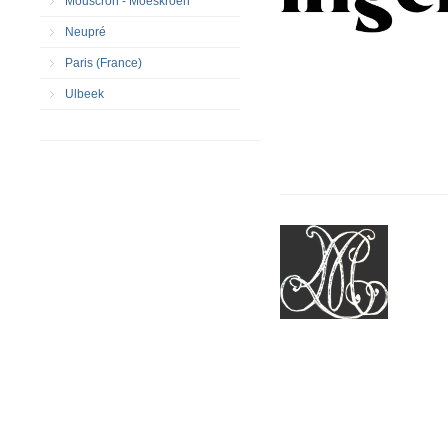
Mouscron - Moeskroen
Neupré
Paris (France)
Ulbeek