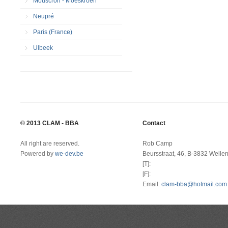
Mouscron - Moeskroen
Neupré
Paris (France)
Ulbeek
© 2013 CLAM - BBA
Contact
All right are reserved.
Rob Camp
Powered by
we-dev.be
Beursstraat, 46, B-3832 Welle
[T]:
[F]:
Email:
clam-bba@hotmail.com