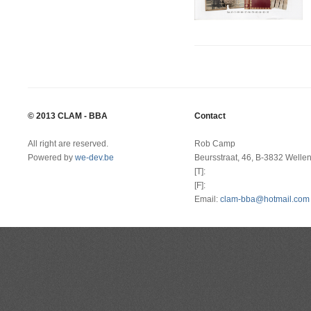
© 2013 CLAM - BBA
Contact
All right are reserved.
Rob Camp
Powered by
we-dev.be
Beursstraat, 46, B-3832 Welle
[T]:
[F]:
Email:
clam-bba@hotmail.com