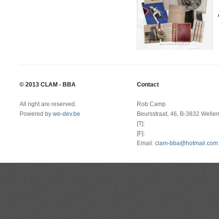
© 2013 CLAM - BBA
Contact
All right are reserved.
Rob Camp
Powered by
we-dev.be
Beursstraat, 46, B-3832 Welle
[T]:
[F]:
Email:
clam-bba@hotmail.com