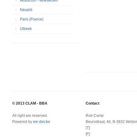
Mouscron - Moeskroen
Neupré
Paris (France)
Ulbeek
© 2013 CLAM - BBA
Contact
All right are reserved.
Rob Camp
Powered by
we-dev.be
Beursstraat, 46, B-3832 Welle
[T]:
[F]: