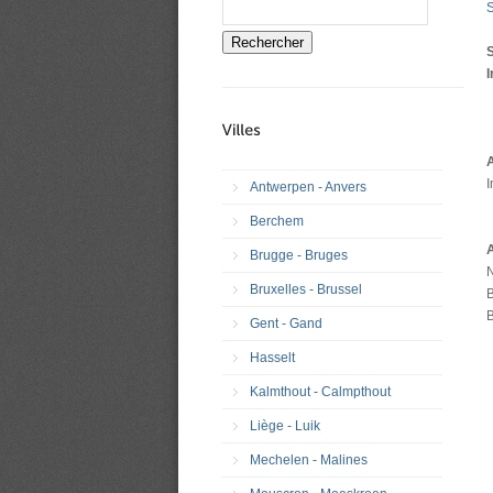
S
Rechercher
S
I
A
I
Antwerpen - Anvers
Berchem
Brugge - Bruges
Bruxelles - Brussel
Gent - Gand
Hasselt
Kalmthout - Calmpthout
Liège - Luik
Mechelen - Malines