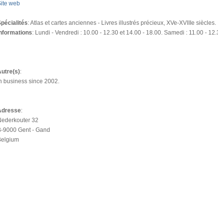
ite web
pécialités
: Atlas et cartes anciennes - Livres illustrés précieux, XVe-XVIIIe siècles.
nformations
: Lundi - Vendredi : 10.00 - 12.30 et 14.00 - 18.00. Samedi : 11.00 - 12
utre(s)
:
n business since 2002.
Adresse
:
Nederkouter 32
B-9000 Gent - Gand
Belgium