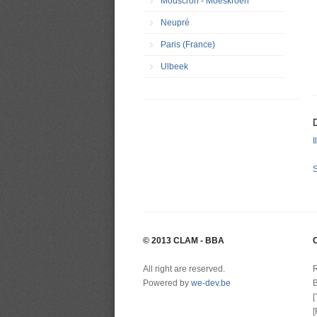
Mouscron - Moeskroen
Neupré
Paris (France)
Ulbeek
I
S
© 2013 CLAM - BBA
All right are reserved.
Powered by
we-dev.be
B
[
[