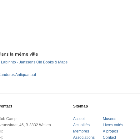
l Labirinto - Janssens Old Books & Maps
anderus Antiquariaat
Contact
Sitemap
Rob Camp
Accueil
Musées
eursstraat, 46, B-3832 Wellen
Actualités
Livres volés
T]:
Membres
À propos
F]:
Associations
Contact