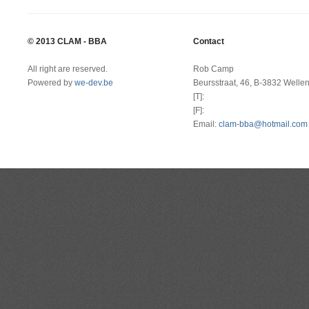
© 2013 CLAM - BBA
Contact
All right are reserved.
Rob Camp
Powered by
we-dev.be
Beursstraat, 46, B-3832 Welle
[T]:
[F]:
Email:
clam-bba@hotmail.com