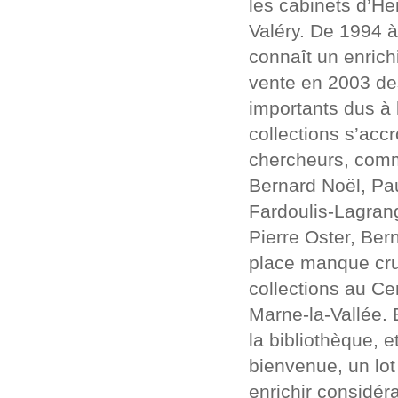
les cabinets d’He
Valéry. De 1994 à
connaît un enrich
vente en 2003 des
importants dus à 
collections s’acc
chercheurs, comm
Bernard Noël, Pau
Fardoulis-Lagran
Pierre Oster, Bern
place manque crue
collections au Ce
Marne-la-Vallée.
la bibliothèque, 
bienvenue, un lot
enrichir considér