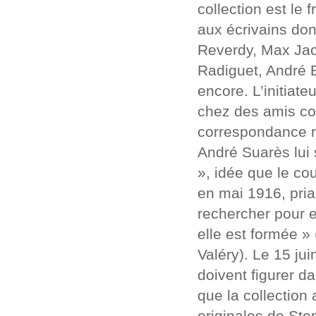
collection est le
aux écrivains don
Reverdy, Max Jac
Radiguet, André B
encore. L’initiat
chez des amis com
correspondance ré
André Suarès lui 
», idée que le co
en mai 1916, pria
rechercher pour e
elle est formée »
Valéry). Le 15 jui
doivent figurer d
que la collection a
originales de Ste