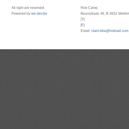
All right are reserved.
Rob Camp
Powered by
we-dev.be
Beursstraat, 46, B-3832 Welle
[T]:
[F]:
Email:
clam-bba@hotmail.com