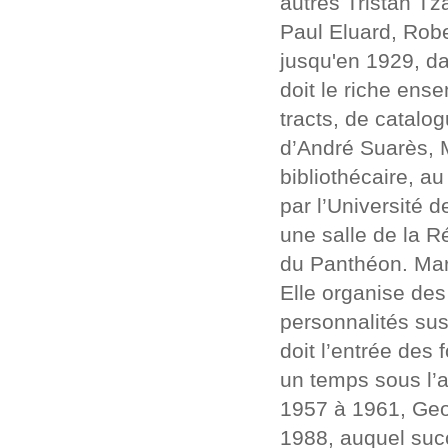
autres Tristan T
Paul Eluard, Rober
jusqu'en 1929, da
doit le riche ens
tracts, de catalo
d’André Suarès,
bibliothécaire, a
par l’Université d
une salle de la R
du Panthéon. Mar
Elle organise des
personnalités susc
doit l’entrée des
un temps sous l’a
1957 à 1961, Geo
1988, auquel suc