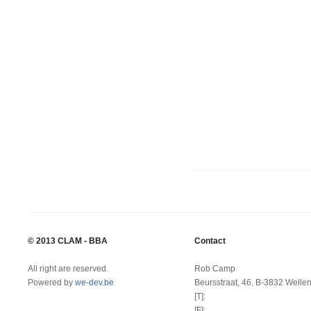
© 2013 CLAM - BBA
Contact
All right are reserved.
Rob Camp
Powered by
we-dev.be
Beursstraat, 46, B-3832 Welle
[T]:
[F]: