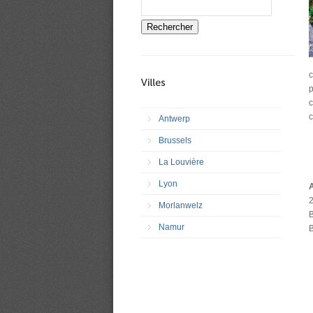
Rechercher
c
p
c
c
Antwerp
Brussels
La Louvière
Lyon
2
Morlanwelz
B
Namur