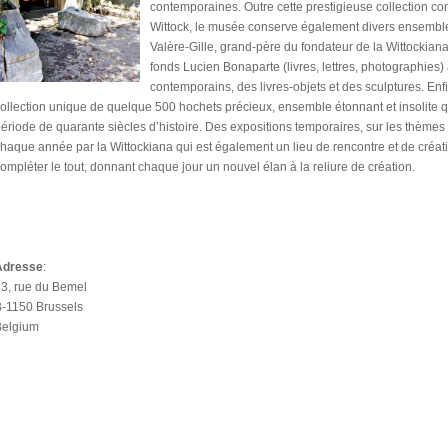
contemporaines. Outre cette prestigieuse collection cons
Wittock, le musée conserve également divers ensemble
Valère-Gille, grand-père du fondateur de la Wittockiana
fonds Lucien Bonaparte (livres, lettres, photographies)
contemporains, des livres-objets et des sculptures. Enfi
ollection unique de quelque 500 hochets précieux, ensemble étonnant et insolite q
ériode de quarante siècles d’histoire. Des expositions temporaires, sur les thèmes d
haque année par la Wittockiana qui est également un lieu de rencontre et de créati
ompléter le tout, donnant chaque jour un nouvel élan à la reliure de création.
Adresse
:
3, rue du Bemel
-1150 Brussels
Belgium