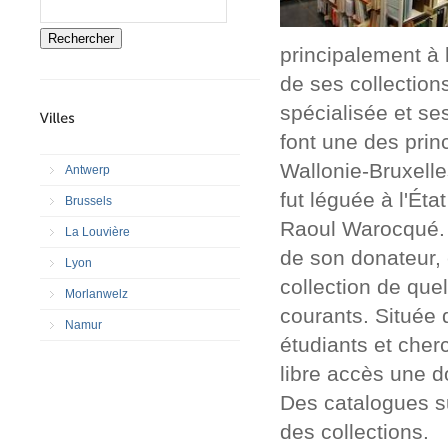
Rechercher
principalement à l'
de ses collectio
spécialisée et se
font une des prin
Wallonie-Bruxell
Antwerp
fut léguée à l'Éta
Brussels
Raoul Warocqué. H
La Louvière
de son donateur, 
Lyon
collection de que
Morlanwelz
courants. Située 
Namur
étudiants et cher
libre accès une d
Des catalogues su
des collections.