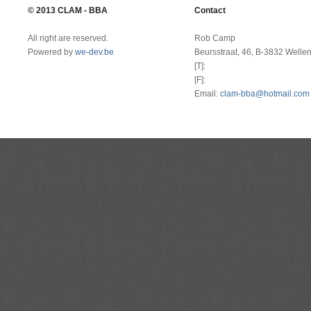
© 2013 CLAM - BBA
Contact
All right are reserved.
Rob Camp
Powered by
we-dev.be
Beursstraat, 46, B-3832 Welle
[T]:
[F]:
Email:
clam-bba@hotmail.com