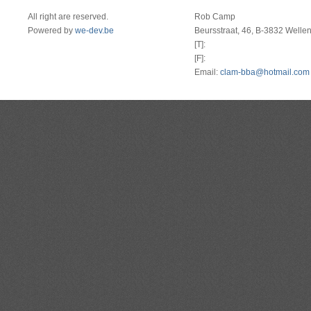
All right are reserved.
Rob Camp
Powered by
we-dev.be
Beursstraat, 46, B-3832 Welle
[T]:
[F]:
Email:
clam-bba@hotmail.com